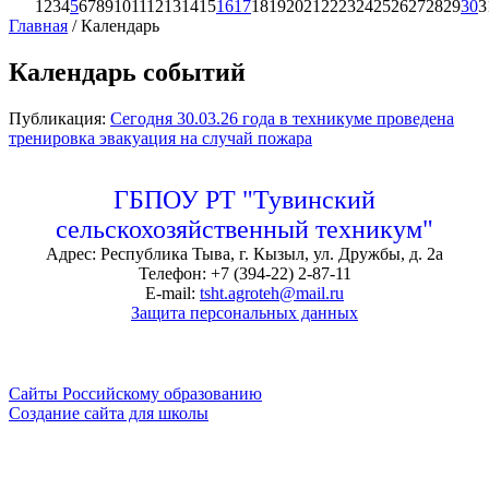
1
2
3
4
5
6
7
8
9
10
11
12
13
14
15
16
17
18
19
20
21
22
23
24
25
26
27
28
29
30
3
Главная
/
Календарь
Календарь событий
Публикация:
Сегодня 30.03.26 года в техникуме проведена
тренировка эвакуация на случай пожара
ГБПОУ РТ "Тувинский
сельскохозяйственный техникум"
Адрес: Республика Тыва, г. Кызыл, ул. Дружбы, д. 2а
Телефон: +7 (394-22) 2-87-11
E-mail:
tsht.agroteh@mail.ru
Защита персональных данных
Сайты Российскому образованию
Создание сайта для школы