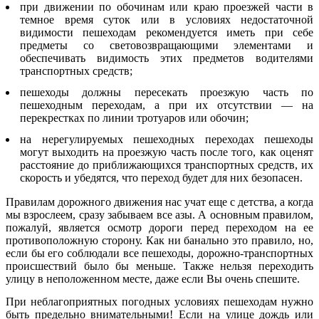
при движении по обочинам или краю проезжей части в
темное время суток или в условиях недостаточной
видимости пешеходам рекомендуется иметь при себе
предметы со световозвращающими элементами и
обеспечивать видимость этих предметов водителями
транспортных средств;
пешеходы должны пересекать проезжую часть по
пешеходным переходам, а при их отсутствии — на
перекрестках по линии тротуаров или обочин;
на нерегулируемых пешеходных переходах пешеходы
могут выходить на проезжую часть после того, как оценят
расстояние до приближающихся транспортных средств, их
скорость и убедятся, что переход будет для них безопасен.
Правилам дорожного движения нас учат еще с детства, а когда
мы взрослеем, сразу забываем все азы. А основным правилом,
пожалуй, является осмотр дороги перед переходом на ее
противоположную сторону. Как ни банально это правило, но,
если бы его соблюдали все пешеходы, дорожно-транспортных
происшествий было бы меньше. Также нельзя переходить
улицу в неположенном месте, даже если Вы очень спешите.
При неблагоприятных погодных условиях пешеходам нужно
быть предельно внимательными! Если на улице дождь или