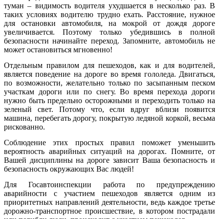
туман – видимость водителя ухудшается в несколько раз. В
таких условиях водителю трудно ехать. Расстояние, нужное
для остановки автомобиля, на мокрой от дождя дороге
увеличивается. Поэтому только убедившись в полной
безопасности начинайте переход. Запомните, автомобиль не
может остановиться мгновенно!
Отдельным правилом для пешеходов, как и для водителей,
является поведение на дороге во время гололеда. Двигаться,
по возможности, желательно только по засыпанным песком
участкам дороги или по снегу. Во время перехода дороги
нужно быть предельно осторожными и переходить только на
зеленый свет. Потому что, если вдруг вблизи появится
машина, перебегать дорогу, покрытую ледяной коркой, весьма
рискованно.
Соблюдение этих простых правил поможет уменьшить
вероятность аварийных ситуаций на дорогах. Помните, от
Вашей дисциплины на дороге зависит Ваша безопасность и
безопасность окружающих Вас людей!
Для Госавтоинспекции работа по предупреждению
аварийности с участием пешеходов является одним из
приоритетных направлений деятельности, ведь каждое третье
дорожно-транспортное происшествие, в котором пострадали