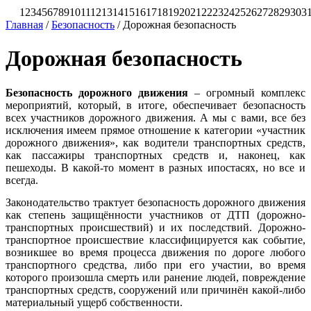
1
2
3
4
5
6
7
8
9
10
11
12
13
14
15
16
17
18
19
20
21
22
23
24
25
26
27
28
29
30
3
Главная
/
Безопасность
/
Дорожная безопасность
Дорожная безопасность
Безопасность дорожного движения
– огромный комплекс
мероприятий, который, в итоге, обеспечивает безопасность
всех участников дорожного движения. А мы с вами, все без
исключения имеем прямое отношение к категории «участник
дорожного движения», как водители транспортных средств,
как пассажиры транспортных средств и, наконец, как
пешеходы. В какой-то момент в разных ипостасях, но все и
всегда.
Законодательство трактует безопасность дорожного движения
как степень защищённости участников от ДТП (дорожно-
транспортных происшествий) и их последствий. Дорожно-
транспортное происшествие классифицируется как событие,
возникшее во время процесса движения по дороге любого
транспортного средства, либо при его участии, во время
которого произошла смерть или ранение людей, повреждение
транспортных средств, сооружений или причинён какой-либо
материальный ущерб собственности.