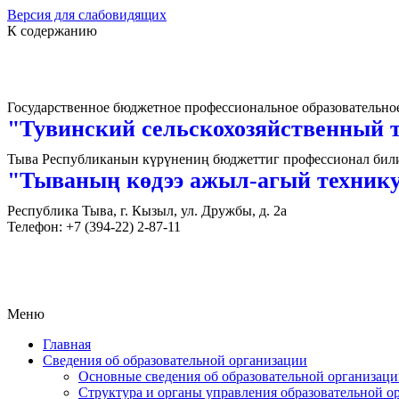
Версия для слабовидящих
К содержанию
Государственное бюджетное профессиональное образовательно
"Тувинский сельскохозяйственный 
Тыва Республиканын күрүнениң бюджеттиг профессионал билиг
"Тываның көдээ ажыл-агый техник
Республика Тыва, г. Кызыл, ул. Дружбы, д. 2а
Телефон: +7 (394-22) 2-87-11
Меню
Главная
Сведения об образовательной организации
Основные сведения об образовательной организац
Структура и органы управления образовательной о