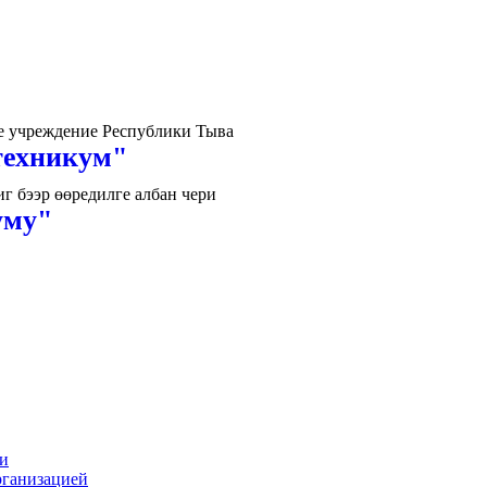
е учреждение Республики Тыва
техникум"
 бээр өөредилге албан чери
уму"
ии
рганизацией