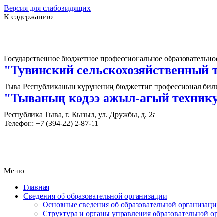
Версия для слабовидящих
К содержанию
Государственное бюджетное профессиональное образовательно
"Тувинский сельскохозяйственный 
Тыва Республиканын күрүнениң бюджеттиг профессионал билиг
"Тываның көдээ ажыл-агый техник
Республика Тыва, г. Кызыл, ул. Дружбы, д. 2а
Телефон: +7 (394-22) 2-87-11
Меню
Главная
Сведения об образовательной организации
Основные сведения об образовательной организац
Структура и органы управления образовательной о