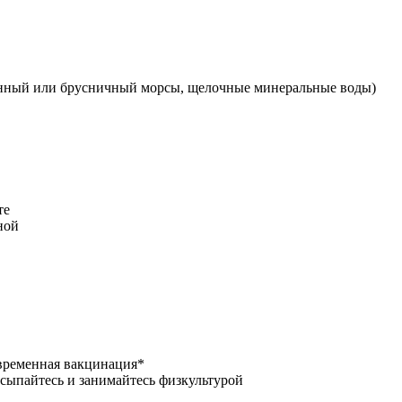
енный или брусничный морсы, щелочные минеральные воды)
те
ной
евременная вакцинация*
сыпайтесь и занимайтесь физкультурой