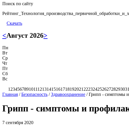
Поиск по сайту
Рейтинг_Технология_производства_первичной_обработки_и_х
Скачать
<
Август 2026
>
Пн
Вт
Ср
Чт
Пт
Сб
Вс
1
2
3
4
5
6
7
8
9
10
11
12
13
14
15
16
17
18
19
20
21
22
23
24
25
26
27
28
29
30
3
Главная
/
Безопасность
/
Здравоохранение
/
Грипп - симптомы 
Грипп - симптомы и профила
7 сентября 2020