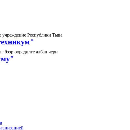
е учреждение Республики Тыва
техникум"
 бээр өөредилге албан чери
уму"
ии
рганизацией