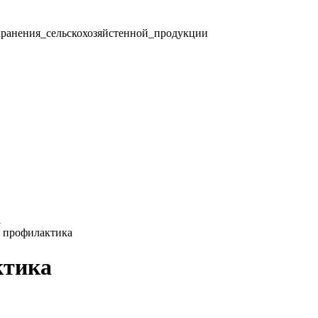
ранения_сельскохозяйстенной_продукции
1
и профилактика
ктика