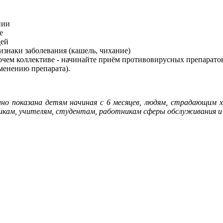
нии
е
дей
изнаки заболевания (кашель, чихание)
очем коллективе - начинайте приём противовирусных препаратов
менению препарата).
бенно показана детям начиная с 6 месяцев, людям, страдающим
никам, учителям, студентам, работникам сферы обслуживания и