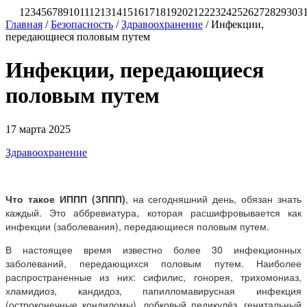
1
2
3
4
5
6
7
8
9
10
11
12
13
14
15
16
17
18
19
20
21
22
23
24
25
26
27
28
29
30
3
Главная
/
Безопасность
/
Здравоохранение
/
Инфекции,
передающиеся половым путем
Инфекции, передающиеся
половым путем
17 марта 2025
Здравоохранение
Что такое ИППП (ЗППП)
, на сегодняшний день, обязан знать
каждый. Это аббревиатура, которая расшифровывается как
инфекции (заболевания), передающиеся половым путем.
В настоящее время известно более 30 инфекционных
заболеваний, передающихся половым путем. Наиболее
распространенные из них: сифилис, гонорея, трихомониаз,
хламидиоз, кандидоз, папилломавирусная инфекция
(остроконечные кондиломы), лобковый педикулёз, генитальный